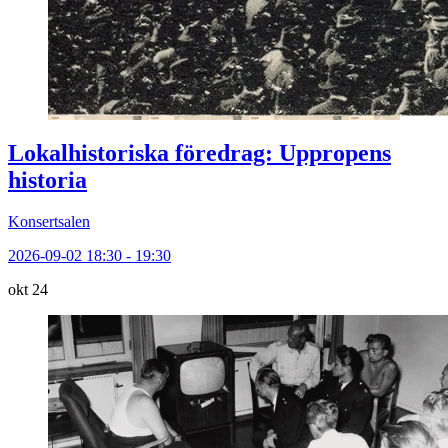
Lokalhistoriska föredrag: Uppropens
historia
Konsertsalen
2026-09-02 18:30 - 19:30
okt
24