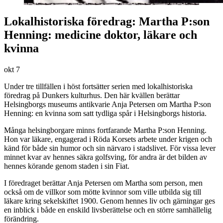
Lokalhistoriska föredrag: Martha P:son
Henning: medicine doktor, läkare och
kvinna
okt
7
Under tre tillfällen i höst fortsätter serien med lokalhistoriska
föredrag på Dunkers kulturhus. Den här kvällen berättar
Helsingborgs museums antikvarie Anja Petersen om Martha P:son
Henning: en kvinna som satt tydliga spår i Helsingborgs historia.
Många helsingborgare minns fortfarande Martha P:son Henning.
Hon var läkare, engagerad i Röda Korsets arbete under krigen och
känd för både sin humor och sin närvaro i stadslivet. För vissa lever
minnet kvar av hennes säkra golfsving, för andra är det bilden av
hennes körande genom staden i sin Fiat.
I föredraget berättar Anja Petersen om Martha som person, men
också om de villkor som mötte kvinnor som ville utbilda sig till
läkare kring sekelskiftet 1900. Genom hennes liv och gärningar ges
en inblick i både en enskild livsberättelse och en större samhällelig
förändring.