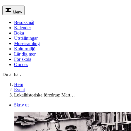
Meny
Besöksmål
Kalender
Boka
Utställningar
Museisamling
Kulturmiljö
Lär dig mer
För skola
Om oss
Du är här:
Hem
Event
Lokalhistoriska föredrag: Mart…
Skriv ut