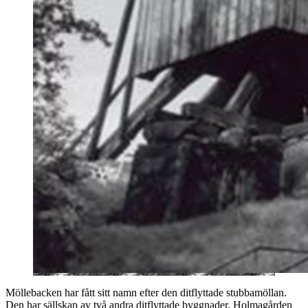
Möllebacken har fått sitt namn efter den ditflyttade stubbamöllan.
Den har sällskap av två andra ditflyttade byggnader, Holmagården