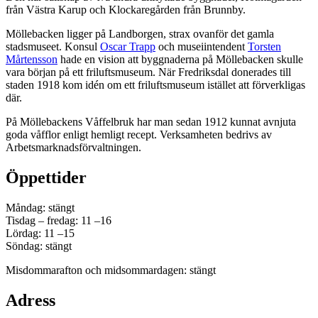
från Västra Karup och Klockaregården från Brunnby.
Möllebacken ligger på Landborgen, strax ovanför det gamla
stadsmuseet. Konsul
Oscar Trapp
och museiintendent
Torsten
Mårtensson
hade en vision att byggnaderna på Möllebacken skulle
vara början på ett friluftsmuseum. När Fredriksdal donerades till
staden 1918 kom idén om ett friluftsmuseum istället att förverkligas
där.
På Möllebackens Våffelbruk har man sedan 1912 kunnat avnjuta
goda våfflor enligt hemligt recept. Verksamheten bedrivs av
Arbetsmarknadsförvaltningen.
Öppettider
Måndag: stängt
Tisdag – fredag: 11 –16
Lördag: 11 –15
Söndag: stängt
Misdommarafton och midsommardagen: stängt
Adress