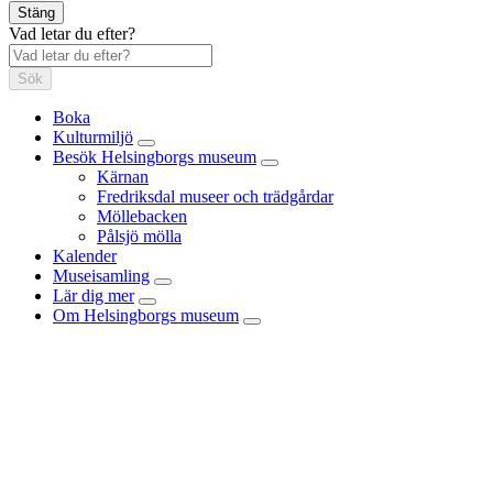
Stäng
Vad letar du efter?
Sök
Boka
Kulturmiljö
Besök Helsingborgs museum
Kärnan
Fredriksdal museer och trädgårdar
Möllebacken
Pålsjö mölla
Kalender
Museisamling
Lär dig mer
Om Helsingborgs museum