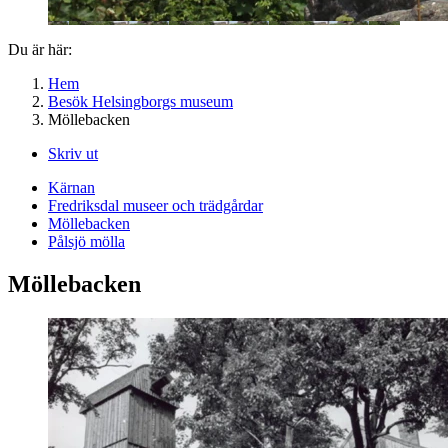
Du är här:
Hem
Besök Helsingborgs museum
Möllebacken
Skriv ut
Kärnan
Fredriksdal museer och trädgårdar
Möllebacken
Pålsjö mölla
Möllebacken