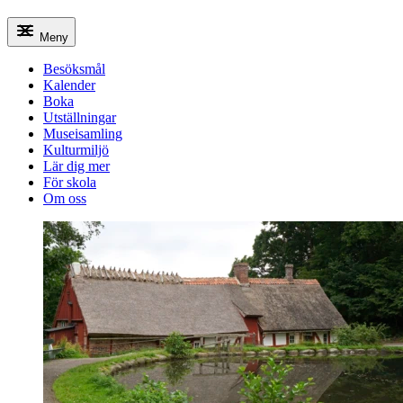
Meny
Besöksmål
Kalender
Boka
Utställningar
Museisamling
Kulturmiljö
Lär dig mer
För skola
Om oss