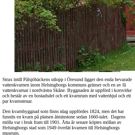
Strax intill Pålsjöbäckens utlopp i Öresund ligger den enda bevarade
vattenkvarnen inom Helsingborgs kommuns gränser och en av få
vattenkvarnar i nordvästra Skåne. Byggnaden är uppförd i korsvirke
och består av en bostadsdel och ett kvarnrum med vattenhjul och ett
par kvarnstenar.
Den kvarnbyggnad som finns idag uppfördes 1824, men det har
funnits en kvarn på platsen åtminstone sedan 1660-talet. Dagens
mölla var i bruk fram till 1901. Åtta år senare köptes möllan av
Helsingborgs stad som 1949 överlät kvarnen till Helsingborgs
museum.