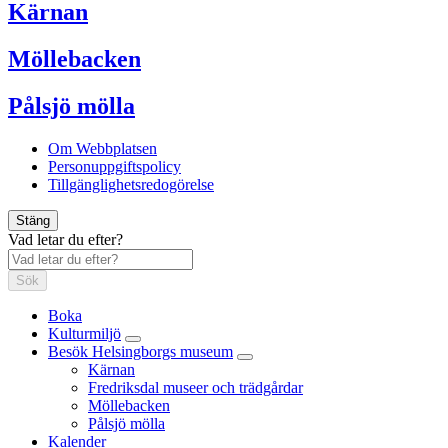
Kärnan
Möllebacken
Pålsjö mölla
Om Webbplatsen
Personuppgiftspolicy
Tillgänglighetsredogörelse
Stäng
Vad letar du efter?
Sök
Boka
Kulturmiljö
Besök Helsingborgs museum
Kärnan
Fredriksdal museer och trädgårdar
Möllebacken
Pålsjö mölla
Kalender