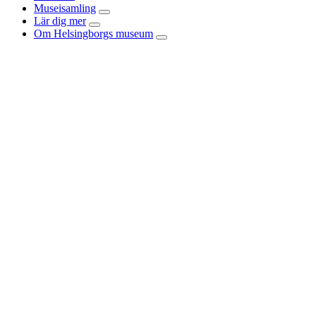
Museisamling
Lär dig mer
Om Helsingborgs museum