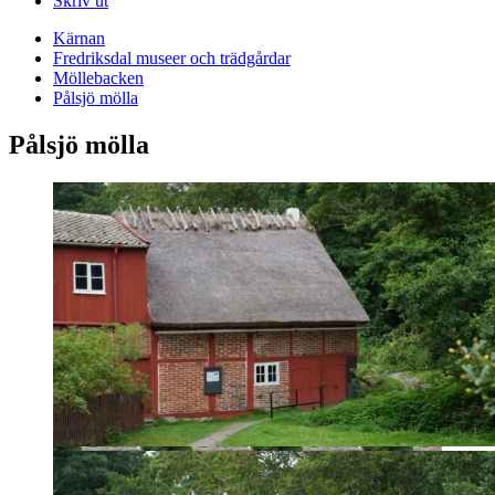
Skriv ut
Kärnan
Fredriksdal museer och trädgårdar
Möllebacken
Pålsjö mölla
Pålsjö mölla