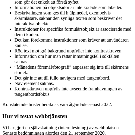
som gör det enkelt att förstå syftet.
Informationen på objektsidor är inte kodade som tabeller.
Beskrivningen som ges till hjälpmedel, exempelvis
skärmläsare, saknar den synliga texten som beskriver det
interaktiva objektet.
Instruktioner för specifika formulärsobjekt är associerade med
dem i koden.
Det kan förekomma instruktioner som kräver att användaren
kan se.
Röd text mot grå bakgrund uppfyller inte kontrastkraven.
Information om hur man rättar inmatningsfel i sökfälten
saknas.
”Månadens föremål/fotografi” anpassar sig inte till skärmens
storlek.
Det går inte att till fullo navigera med tangentbord.
Nav-element saknas.
Kontrastkraven uppfylls inte avseende framhävningen av
tangentbordsfokus.
Konstaterade brister beräknas vara åtgärdade senast 2022.
Hur vi testat webbtjänsten
Vi har gjort en självskattning (intern testning) av webbplatsen.
Senaste bedömningen gjordes den 21 september 2020.