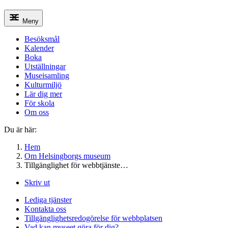
Meny
Besöksmål
Kalender
Boka
Utställningar
Museisamling
Kulturmiljö
Lär dig mer
För skola
Om oss
Du är här:
Hem
Om Helsingborgs museum
Tillgänglighet för webbtjänste…
Skriv ut
Lediga tjänster
Kontakta oss
Tillgänglighetsredogörelse för webbplatsen
Vad kan museet göra för dig?