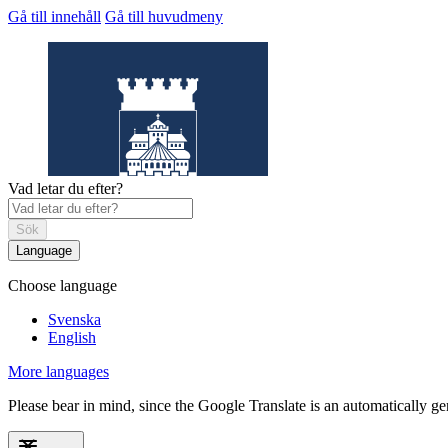
Gå till innehåll
Gå till huvudmeny
Vad letar du efter?
Sök
Language
Choose language
Helsingborgs
museum
Svenska
English
More languages
Please bear in mind, since the Google Translate is an automatically gene