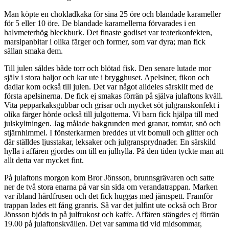
Man köpte en chokladkaka för sina 25 öre och blandade karameller
för 5 eller 10 öre. De blandade karamellerna förvarades i en
halvmeterhög bleckburk. Det finaste godiset var teaterkonfekten,
marsipanbitar i olika färger och former, som var dyra; man fick
sällan smaka dem.
Till julen såldes både torr och blötad fisk. Den senare lutade mor
själv i stora baljor och kar ute i brygghuset. Apelsiner, fikon och
dadlar kom också till julen. Det var något alldeles särskilt med de
första apelsinerna. De fick ej smakas förrän på själva julaftons kväll.
Vita pepparkaksgubbar och grisar och mycket söt julgranskonfekt i
olika färger hörde också till julgotterna. Vi barn fick hjälpa till med
julskyltningen. Jag målade bakgrunden med granar, tomtar, snö och
stjärnhimmel. I fönsterkarmen breddes ut vit bomull och glitter och
där ställdes ljusstakar, leksaker och julgransprydnader. En särskild
hylla i affären gjordes om till en julhylla. På den tiden tyckte man att
allt detta var mycket fint.
På julaftons morgon kom Bror Jönsson, brunnsgrävaren och satte
ner de två stora enarna på var sin sida om verandatrappan. Marken
var ibland hårdfrusen och det fick huggas med järnspett. Framför
trappan lades ett fång granris. Så var det julfint ute också och Bror
Jönsson bjöds in på julfrukost och kaffe. Affären stängdes ej förrän
19.00 på julaftonskvällen. Det var samma tid vid midsommar,