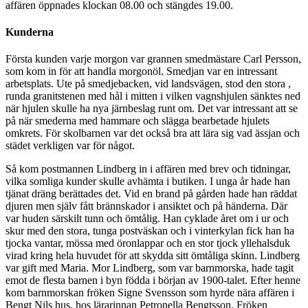
affären öppnades klockan 08.00 och stängdes 19.00.
Kunderna
Första kunden varje morgon var grannen smedmästare Carl Persson,
som kom in för att handla morgonöl. Smedjan var en intressant
arbetsplats. Ute på smedjebacken, vid landsvägen, stod den stora ,
runda granitstenen med hål i mitten i vilken vagnshjulen sänktes ned
när hjulen skulle ha nya järnbeslag runt om. Det var intressant att se
på när smederna med hammare och slägga bearbetade hjulets
omkrets. För skolbarnen var det också bra att lära sig vad ässjan och
städet verkligen var för något.
Så kom postmannen Lindberg in i affären med brev och tidningar,
vilka somliga kunder skulle avhämta i butiken. I unga år hade han
tjänat dräng berättades det. Vid en brand på gården hade han räddat
djuren men själv fått brännskador i ansiktet och på händerna. Där
var huden särskilt tunn och ömtålig. Han cyklade året om i ur och
skur med den stora, tunga postväskan och i vinterkylan fick han ha
tjocka vantar, mössa med öronlappar och en stor tjock yllehalsduk
virad kring hela huvudet för att skydda sitt ömtåliga skinn. Lindberg
var gift med Maria. Mor Lindberg, som var barnmorska, hade tagit
emot de flesta barnen i byn födda i början av 1900-talet. Efter henne
kom barnmorskan fröken Signe Svensson som hyrde nära affären i
Bengt Nils hus, hos lärarinnan Petronella Bengtsson. Fröken