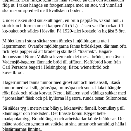
flög ut. I taket hängde en fotogenlampa med en stor, vid vitmålad
skärm som spred ett matt kvällsken i boden.
Under disken stod snuskuttingen, en brun papplåda, vaxad inuti, i
storlek och form som ett kappemått (5 L). Jästen var förpackad i 1
kg-paket och såldes i lösvikt. På 1920-talet kostade ½ hg jäst 5 öre.
Mjölet kom i stora säckar som tömdes i mjölbingarna ute i
lagerrummet. Ovanför mjölbingarna fanns brödskåpet, där man ofta
fick byta papper så att brödet ej skulle få ”träsmak”. Bagare
Johansson i Norra Vallåkra levererade det mesta brödet, men även
Vadensjö-bagaren lämnade bröd till affären. Kaffebröd kom från
Carl Perssons bageri i Helsingborg: flätor, wienerbröd och
kuvertbröd.
I lagerrummet fanns tunnor med grovt salt och mellansalt, likaså
tunnor med salt sill, grönsåpa, brunsåpa och soda. I taket hängde
rökt fläsk och rökta korvar. Nere i källaren stod väldiga saltkar med
”grönsaltat” fläsk och på hyllorna låg stora, runda ostar, Stiltonostar.
Så såldes tyg i metervara: blåtyg, lakansväv, flanell, bomullstyg till
klänningar och förkläden. Det finaste bomullstyget hette
madapolamtyg. Bonddrängar och arbetskarlar köpte blåblusar. De
mätte storleken genom att sträcka ut sina armar och samtidigt hålla i
blusärmarnas linning.