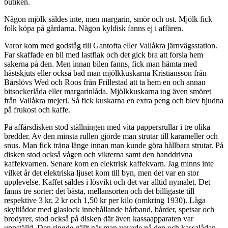
butiken.
Någon mjölk såldes inte, men margarin, smör och ost. Mjölk fick
folk köpa på gårdarna. Någon kyldisk fanns ej i affären.
Varor kom med godståg till Gantofta eller Vallåkra järnvägsstation.
Far skaffade en bil med lastflak och det gick bra att forsla hem
sakerna på den. Men innan bilen fanns, fick man hämta med
hästskjuts eller också bad man mjölkkuskarna Kristiansson från
Bårslövs Wed och Roos från Frillestad att ta hem en och annan
bitsockerlåda eller margarinlåda. Mjölkkuskarna tog även smöret
från Vallåkra mejeri. Så fick kuskarna en extra peng och blev bjudna
på frukost och kaffe.
På affärsdisken stod ställningen med vita pappersrullar i tre olika
bredder. Av den minsta rullen gjorde man strutar till karameller och
snus. Man fick träna länge innan man kunde göra hållbara strutar. På
disken stod också vågen och vikterna samt den handdrivna
kaffekvarnen. Senare kom en elektrisk kaffekvarn. Jag minns inte
vilket år det elektriska ljuset kom till byn, men det var en stor
upplevelse. Kaffet såldes i lösvikt och det var alltid nymalet. Det
fanns tre sorter: det bästa, mellansorten och det billigaste till
respektive 3 kr, 2 kr och 1,50 kr per kilo (omkring 1930). Låga
skyltlådor med glaslock innehållande hårband, bårder, spetsar och
brodyrer, stod också på disken där även kassaapparaten var
uppställd. Den ringde gällt när man vevade på den och kassalådan