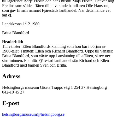
till lagerchef Börje Fredin och hans hustru Maja Fredin. Det var nog
Fredins som sålde affären till nuvarande handlaren Olle Hansson,
som gav firman namnet Fjärestads lanthandel. När detta hände vet
jag ej.
Landskrona 1/12 1980
Britta Blandford
Headerbild:
Till vänster: Ellen Blandfords klänning som hon bar i början av
1900-talet. I mitten; Ellen och Richard Blandford. Uppe till vänster:
Britta Blandford, som växte upp i anslutning till affären, skrev ner
sina minnen. Framför Fjärestad lanthandel står Richard och Ellen
Blandford med barnen Sven och Britta.
Adress
Helsingborgs museum Gisela Trapps väg 1 254 37 Helsingborg
042-10 45 27
E-post
helsingborgsmuseum@helsingborg.se