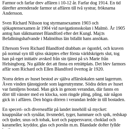
Farmor och farfar drev affären i 10-12 år. Farfar dog 1914. En tid
därefter arrenderade farmor ut affären till två systrar, fröknarna
Andersson.
Sven Richard Nilsson tog styrmansexamen 1903 och
sjökaptensexamen år 1904 vid navigationsskolan i Malmö. År 1905
antog han släktnamnet Blandford efter det Kungl. Maj:ts
Befallningshafvande i Malmöhus län bifallit hans ansökan.
Eftersom Sven Richard Blandford drabbats av ögonfel, och kraven
på normal syn till sjöss skärptes efter första världskrigets slut, tog
han på eget initiativ avsked från sin tjänst på s/s Marie från
Helsingborg. Nu gällde det att finna en reträttplats. Det blev farmors
affär som Richard och Ellen Blandford övertog år 1920.
Norra delen av huset bestod av själva affärslokalen samt lagerrum.
Även vinden tjänstgjorde som lagerutrymme. Södra delen av huset
var familjens bostad. Man gick in genom verandan, där fanns en
dörr till vänster med en klocka, som ringde pling, pling, när någon
gick in i affären. Den högra dörren i verandan ledde in till bostaden.
En speceri- och diverseaffär på landet innehöll så mycket:
knappnålar och synålar, livsmedel, tyger, hammare och spik, redskap
och tjuder, snus och tobak, kort och pappersvaror, choklad och
karameller, kryddor, glas och porslin m.m. Blandade dofter fyllde