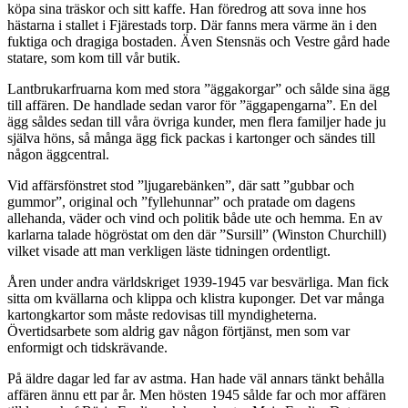
köpa sina träskor och sitt kaffe. Han föredrog att sova inne hos
hästarna i stallet i Fjärestads torp. Där fanns mera värme än i den
fuktiga och dragiga bostaden. Även Stensnäs och Vestre gård hade
statare, som kom till vår butik.
Lantbrukarfruarna kom med stora ”äggakorgar” och sålde sina ägg
till affären. De handlade sedan varor för ”äggapengarna”. En del
ägg såldes sedan till våra övriga kunder, men flera familjer hade ju
själva höns, så många ägg fick packas i kartonger och sändes till
någon äggcentral.
Vid affärsfönstret stod ”ljugarebänken”, där satt ”gubbar och
gummor”, original och ”fyllehunnar” och pratade om dagens
allehanda, väder och vind och politik både ute och hemma. En av
karlarna talade högröstat om den där ”Sursill” (Winston Churchill)
vilket visade att man verkligen läste tidningen ordentligt.
Åren under andra världskriget 1939-1945 var besvärliga. Man fick
sitta om kvällarna och klippa och klistra kuponger. Det var många
kartongkartor som måste redovisas till myndigheterna.
Övertidsarbete som aldrig gav någon förtjänst, men som var
enformigt och tidskrävande.
På äldre dagar led far av astma. Han hade väl annars tänkt behålla
affären ännu ett par år. Men hösten 1945 sålde far och mor affären