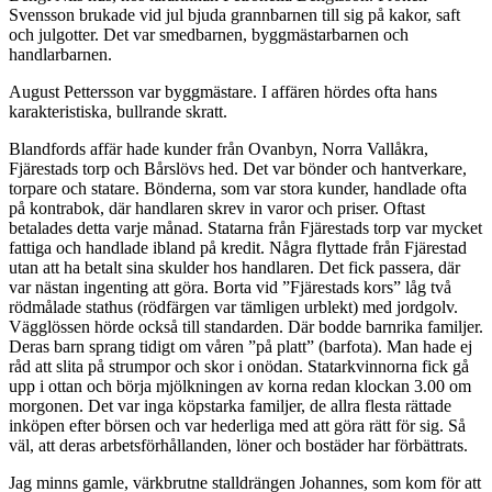
Svensson brukade vid jul bjuda grannbarnen till sig på kakor, saft
och julgotter. Det var smedbarnen, byggmästarbarnen och
handlarbarnen.
August Pettersson var byggmästare. I affären hördes ofta hans
karakteristiska, bullrande skratt.
Blandfords affär hade kunder från Ovanbyn, Norra Vallåkra,
Fjärestads torp och Bårslövs hed. Det var bönder och hantverkare,
torpare och statare. Bönderna, som var stora kunder, handlade ofta
på kontrabok, där handlaren skrev in varor och priser. Oftast
betalades detta varje månad. Statarna från Fjärestads torp var mycket
fattiga och handlade ibland på kredit. Några flyttade från Fjärestad
utan att ha betalt sina skulder hos handlaren. Det fick passera, där
var nästan ingenting att göra. Borta vid ”Fjärestads kors” låg två
rödmålade stathus (rödfärgen var tämligen urblekt) med jordgolv.
Vägglössen hörde också till standarden. Där bodde barnrika familjer.
Deras barn sprang tidigt om våren ”på platt” (barfota). Man hade ej
råd att slita på strumpor och skor i onödan. Statarkvinnorna fick gå
upp i ottan och börja mjölkningen av korna redan klockan 3.00 om
morgonen. Det var inga köpstarka familjer, de allra flesta rättade
inköpen efter börsen och var hederliga med att göra rätt för sig. Så
väl, att deras arbetsförhållanden, löner och bostäder har förbättrats.
Jag minns gamle, värkbrutne stalldrängen Johannes, som kom för att