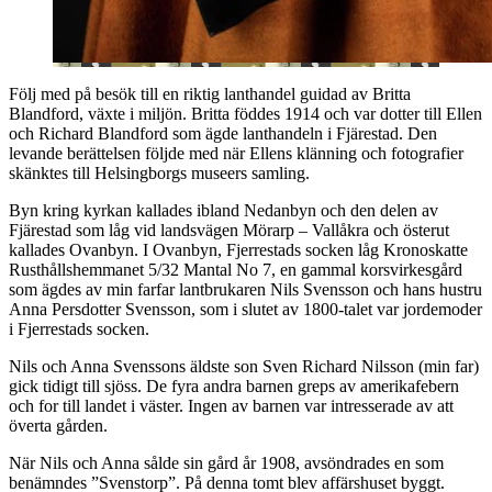
Följ med på besök till en riktig lanthandel guidad av Britta
Blandford, växte i miljön. Britta föddes 1914 och var dotter till Ellen
och Richard Blandford som ägde lanthandeln i Fjärestad. Den
levande berättelsen följde med när Ellens klänning och fotografier
skänktes till Helsingborgs museers samling.
Byn kring kyrkan kallades ibland Nedanbyn och den delen av
Fjärestad som låg vid landsvägen Mörarp – Vallåkra och österut
kallades Ovanbyn. I Ovanbyn, Fjerrestads socken låg Kronoskatte
Rusthållshemmanet 5/32 Mantal No 7, en gammal korsvirkesgård
som ägdes av min farfar lantbrukaren Nils Svensson och hans hustru
Anna Persdotter Svensson, som i slutet av 1800-talet var jordemoder
i Fjerrestads socken.
Nils och Anna Svenssons äldste son Sven Richard Nilsson (min far)
gick tidigt till sjöss. De fyra andra barnen greps av amerikafebern
och for till landet i väster. Ingen av barnen var intresserade av att
överta gården.
När Nils och Anna sålde sin gård år 1908, avsöndrades en som
benämndes ”Svenstorp”. På denna tomt blev affärshuset byggt.