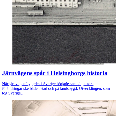
Järnvägens spår i Helsingborgs historia
När järnvägen byggdes i Sverige började samtidigt stora
förändringar ske både i stad och på landsbygd. Utvecklingen, som
tog Sverige…