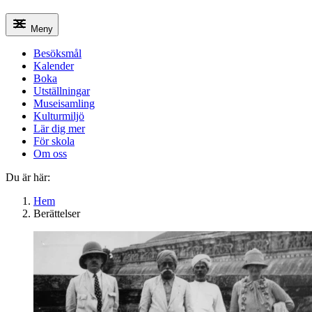
Meny
Besöksmål
Kalender
Boka
Utställningar
Museisamling
Kulturmiljö
Lär dig mer
För skola
Om oss
Du är här:
Hem
Berättelser