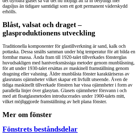
det dyrbara glaset så var det nu möjligt att få in betydligt mer
dagsljus än tidigare samtidigt som ett gott permanent väderskydd
erhölls.
Blåst, valsat och draget –
glasproduktionens utveckling
Traditionella komponenter för glastillverkning är sand, kalk och
pottaska. Dessa smälts samman under hög temperatur för att bilda en
formbar massa. Ända fram till 1920-talet tillverkades fönsterglas
huvudsakligen med hantverksmässiga metoder genom munblåsning,
för att under 1930-talet ersättas av maskinell framställning genom
dragning eller valsning. Äldre munblåsta fönster karaktäriseras av
glasrutans ojämnheter vilket skapar ett livfullt utseende. Även de
tidiga maskinellt tillverkade fönstren har vissa ojämnheter i form av
parallella linjer över glasytan. Glasets ojämnheter försvann i och
med att floatglasmetoden introducerades under 1900-talets mitt,
vilket möjliggjorde framställning av helt plana fönster.
Mer om fönster
Fönstrets beståndsdelar