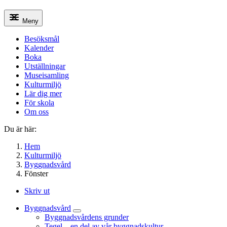
Meny
Besöksmål
Kalender
Boka
Utställningar
Museisamling
Kulturmiljö
Lär dig mer
För skola
Om oss
Du är här:
Hem
Kulturmiljö
Byggnadsvård
Fönster
Skriv ut
Byggnadsvård
Byggnadsvårdens grunder
Tegel – en del av vår byggnadskultur