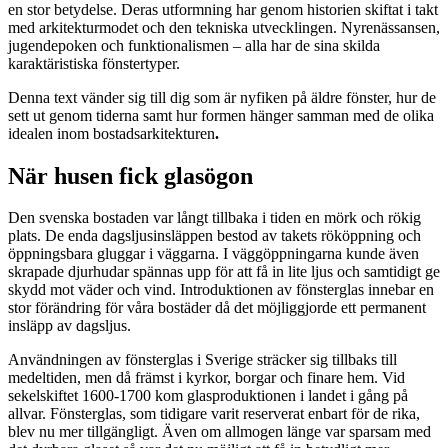
en stor betydelse. Deras utformning har genom historien skiftat i takt
med arkitekturmodet och den tekniska utvecklingen. Nyrenässansen,
jugendepoken och funktionalismen – alla har de sina skilda
karaktäristiska fönstertyper.
Denna text vänder sig till dig som är nyfiken på äldre fönster, hur de
sett ut genom tiderna samt hur formen hänger samman med de olika
idealen inom bostadsarkitekturen
.
När husen fick glasögon
Den svenska bostaden var långt tillbaka i tiden en mörk och rökig
plats. De enda dagsljusinsläppen bestod av takets rököppning och
öppningsbara gluggar i väggarna. I väggöppningarna kunde även
skrapade djurhudar spännas upp för att få in lite ljus och samtidigt ge
skydd mot väder och vind. Introduktionen av fönsterglas innebar en
stor förändring för våra bostäder då det möjliggjorde ett permanent
insläpp av dagsljus.
Användningen av fönsterglas i Sverige sträcker sig tillbaks till
medeltiden, men då främst i kyrkor, borgar och finare hem. Vid
sekelskiftet 1600-1700 kom glasproduktionen i landet i gång på
allvar. Fönsterglas, som tidigare varit reserverat enbart för de rika,
blev nu mer tillgängligt. Även om allmogen länge var sparsam med