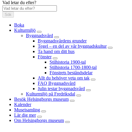
Vad letar du efter?
Sök
Boka
Kulturmiljö
Byggnadsvård
Byggnadsvårdens grunder
Tegel – en del av vår byggnadskultur
Ta hand om ditt hus
Fönster
Stilhistoria 1900-tal
Stilhistoria 1700-1800-tal
Fönstrets beståndsdelar
Allt du behöver veta om tak
FAQ Byggnadsvård
Julin testar byggnadsvård
Kulturmiljö på Fredriksdal
Besök Helsingborgs museum
Kalender
Museisamling
Lär dig mer
Om Helsingborgs museum