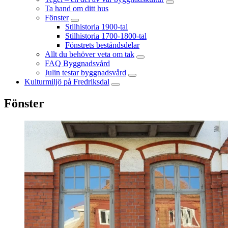
Ta hand om ditt hus
Fönster
Stilhistoria 1900-tal
Stilhistoria 1700-1800-tal
Fönstrets beståndsdelar
Allt du behöver veta om tak
FAQ Byggnadsvård
Julin testar byggnadsvård
Kulturmiljö på Fredriksdal
Fönster