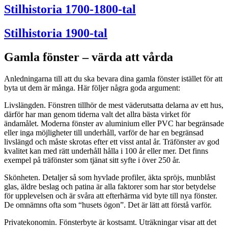
Stilhistoria 1700-1800-tal
Stilhistoria 1900-tal
Gamla fönster – värda att vårda
Anledningarna till att du ska bevara dina gamla fönster istället för att
byta ut dem är många. Här följer några goda argument:
Livslängden. Fönstren tillhör de mest väderutsatta delarna av ett hus,
därför har man genom tiderna valt det allra bästa virket för
ändamålet. Moderna fönster av aluminium eller PVC har begränsade
eller inga möjligheter till underhåll, varför de har en begränsad
livslängd och måste skrotas efter ett visst antal år. Träfönster av god
kvalitet kan med rätt underhåll hålla i 100 år eller mer. Det finns
exempel på träfönster som tjänat sitt syfte i över 250 år.
Skönheten. Detaljer så som hyvlade profiler, äkta spröjs, munblåst
glas, äldre beslag och patina är alla faktorer som har stor betydelse
för upplevelsen och är svåra att efterhärma vid byte till nya fönster.
De omnämns ofta som “husets ögon”. Det är lätt att förstå varför.
Privatekonomin. Fönsterbyte är kostsamt. Uträkningar visar att det