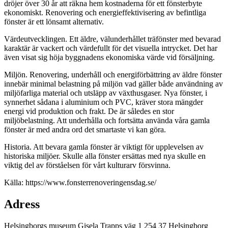
dröjer över 30 år att räkna hem kostnaderna för ett fönsterbyte
ekonomiskt. Renovering och energieffektivisering av befintliga
fönster är ett lönsamt alternativ.
Värdeutvecklingen. Ett äldre, välunderhållet träfönster med bevarad
karaktär är vackert och värdefullt för det visuella intrycket. Det har
även visat sig höja byggnadens ekonomiska värde vid försäljning.
Miljön. Renovering, underhåll och energiförbättring av äldre fönster
innebär minimal belastning på miljön vad gäller både användning av
miljöfarliga material och utsläpp av växthusgaser. Nya fönster, i
synnerhet sådana i aluminium och PVC, kräver stora mängder
energi vid produktion och frakt. De är således en stor
miljöbelastning. Att underhålla och fortsätta använda våra gamla
fönster är med andra ord det smartaste vi kan göra.
Historia. Att bevara gamla fönster är viktigt för upplevelsen av
historiska miljöer. Skulle alla fönster ersättas med nya skulle en
viktig del av förståelsen för vårt kulturarv försvinna.
Källa: https://www.fonsterrenoveringensdag.se/
Adress
Helsingborgs museum Gisela Trapps väg 1 254 37 Helsingborg