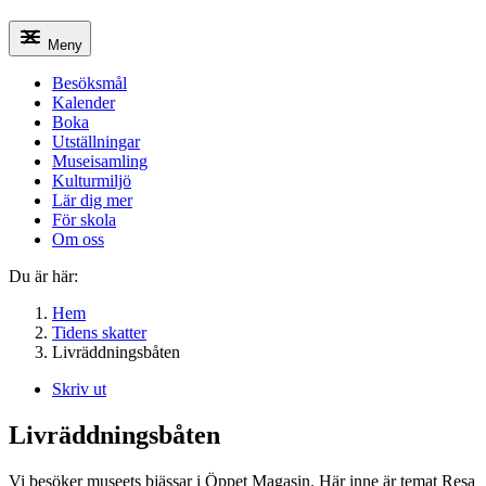
Meny
Besöksmål
Kalender
Boka
Utställningar
Museisamling
Kulturmiljö
Lär dig mer
För skola
Om oss
Du är här:
Hem
Tidens skatter
Livräddningsbåten
Skriv ut
Livräddningsbåten
Vi besöker museets bjässar i Öppet Magasin. Här inne är temat Resa