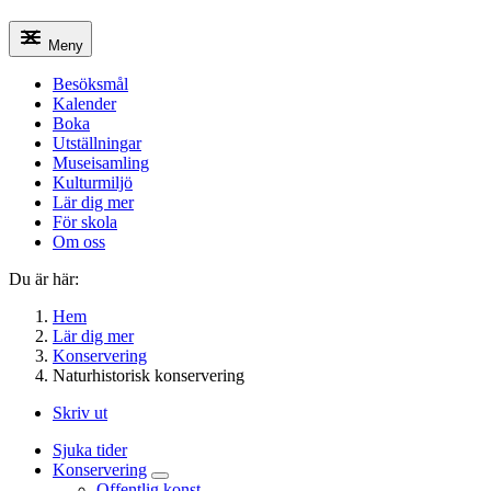
Meny
Besöksmål
Kalender
Boka
Utställningar
Museisamling
Kulturmiljö
Lär dig mer
För skola
Om oss
Du är här:
Hem
Lär dig mer
Konservering
Naturhistorisk konservering
Skriv ut
Sjuka tider
Konservering
Offentlig konst