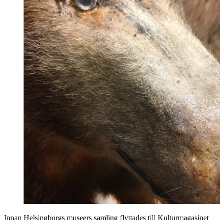
Innan Helsingborgs museers samling flyttades till Kulturmagasinet