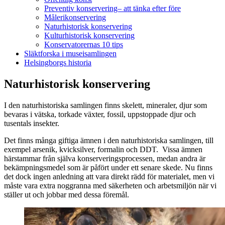
Preventiv konservering– att tänka efter före
Målerikonservering
Naturhistorisk konservering
Kulturhistorisk konservering
Konservatorernas 10 tips
Släktforska i museisamlingen
Helsingborgs historia
Naturhistorisk konservering
I den naturhistoriska samlingen finns skelett, mineraler, djur som
bevaras i vätska, torkade växter, fossil, uppstoppade djur och
tusentals insekter.
Det finns många giftiga ämnen i den naturhistoriska samlingen, till
exempel arsenik, kvicksilver, formalin och DDT. Vissa ämnen
härstammar från själva konserveringsprocessen, medan andra är
bekämpningsmedel som är påfört under ett senare skede. Nu finns
det dock ingen anledning att vara direkt rädd för materialet, men vi
måste vara extra noggranna med säkerheten och arbetsmiljön när vi
ställer ut och jobbar med dessa föremål.