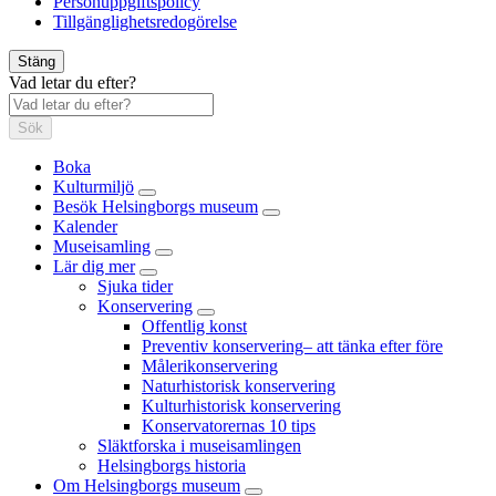
Personuppgiftspolicy
Tillgänglighetsredogörelse
Stäng
Vad letar du efter?
Sök
Boka
Kulturmiljö
Besök Helsingborgs museum
Kalender
Museisamling
Lär dig mer
Sjuka tider
Konservering
Offentlig konst
Preventiv konservering– att tänka efter före
Målerikonservering
Naturhistorisk konservering
Kulturhistorisk konservering
Konservatorernas 10 tips
Släktforska i museisamlingen
Helsingborgs historia
Om Helsingborgs museum