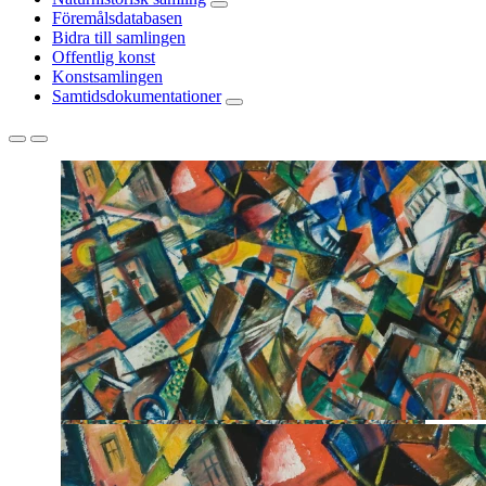
Föremålsdatabasen
Bidra till samlingen
Offentlig konst
Konstsamlingen
Samtidsdokumentationer