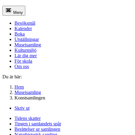
Meny
Besöksmål
Kalender
Boka
Utställningar
Museisamling
Kulturmiljö
Lär dig mer
För skola
Om oss
Du är här:
Hem
Museisamling
Konstsamlingen
Skriv ut
Tidens skatter
Tingen i samlandets spår
Berättelser ur samlingen
Naturhistorisk samling