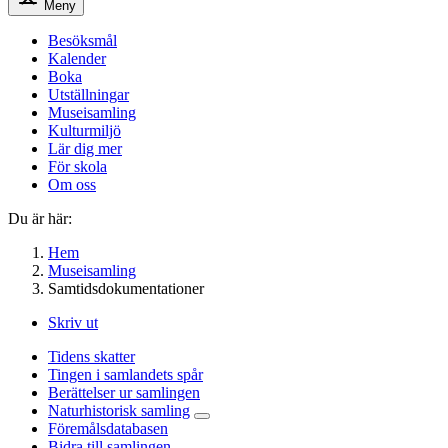
Meny
Besöksmål
Kalender
Boka
Utställningar
Museisamling
Kulturmiljö
Lär dig mer
För skola
Om oss
Du är här:
Hem
Museisamling
Samtidsdokumentationer
Skriv ut
Tidens skatter
Tingen i samlandets spår
Berättelser ur samlingen
Naturhistorisk samling
Föremålsdatabasen
Bidra till samlingen