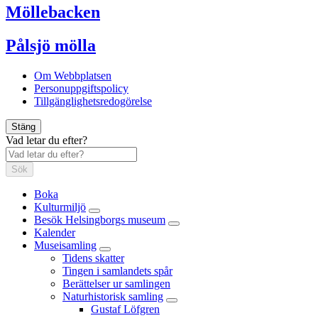
Möllebacken
Pålsjö mölla
Om Webbplatsen
Personuppgiftspolicy
Tillgänglighetsredogörelse
Stäng
Vad letar du efter?
Sök
Boka
Kulturmiljö
Besök Helsingborgs museum
Kalender
Museisamling
Tidens skatter
Tingen i samlandets spår
Berättelser ur samlingen
Naturhistorisk samling
Gustaf Löfgren