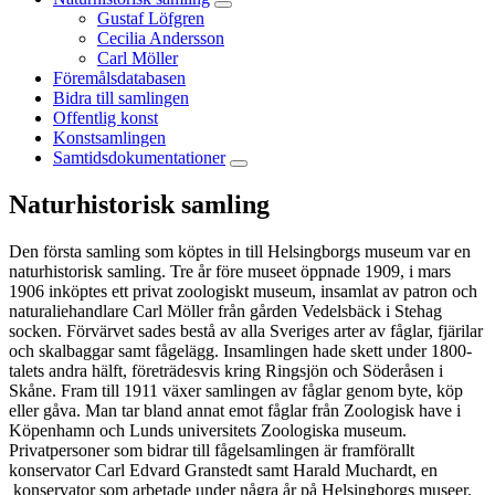
Gustaf Löfgren
Cecilia Andersson
Carl Möller
Föremålsdatabasen
Bidra till samlingen
Offentlig konst
Konstsamlingen
Samtidsdokumentationer
Naturhistorisk samling
Den första samling som köptes in till Helsingborgs museum var en
naturhistorisk samling. Tre år före museet öppnade 1909, i mars
1906 inköptes ett privat zoologiskt museum, insamlat av patron och
naturaliehandlare Carl Möller från gården Vedelsbäck i Stehag
socken. Förvärvet sades bestå av alla Sveriges arter av fåglar, fjärilar
och skalbaggar samt fågelägg. Insamlingen hade skett under 1800-
talets andra hälft, företrädesvis kring Ringsjön och Söderåsen i
Skåne. Fram till 1911 växer samlingen av fåglar genom byte, köp
eller gåva. Man tar bland annat emot fåglar från Zoologisk have i
Köpenhamn och Lunds universitets Zoologiska museum.
Privatpersoner som bidrar till fågelsamlingen är framförallt
konservator Carl Edvard Granstedt samt Harald Muchardt, en
konservator som arbetade under några år på Helsingborgs museer.