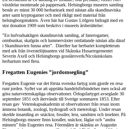
växtdelar monterade på pappersark. Helsingborgs museers samling
består av minst 30 000 herbarieark med nästan alla skandinaviska
arter samt kryptogamer och med rikligt med material från
helsingborgstrakten. Även här har Gustav Löfgren bidragit med en
stor donation 1909 som beskrivs i museets årsberättelse:
”En hufvudsakligen skandinavisk samling, af fanerogamer,
ormbunkar, skafgräs och lummerväxter omfattande nästan alla däraf
i Skandinavien funna arter”. Därefter har herbariet kompletterats
med ark från överstelöjtnanten vid Skånska Husarregementet
Severin Axell och Helsingborgs gossläroverk/Nicolaiskolans
herbarium med flera.
Fregatten Eugenies ”jordomsegling”
Fregatten Eugenie var det första svenska fartyg som gjorde en resa
runt jorden. Syftet var att upprätta handelsförbindelser men också att
göra naturvetenskapliga observationer. Örlogsfartyget avseglade 30
september 1851 och återvände till Sverige sommaren 1853. Efter
resan gav Vetenskapsakademin ut observationer från resan inom
ämnena botanik, zoologi, hydrografi och meterologi. Under resan
skedde insamling av snäckor, fossiler, lera, sandsten och insekter. På
Helsingborgs museer finns koraller, snäckor, fåglar och ”andra
minnen” från Eugenies resa. Föremålen är skänkta av Augustin