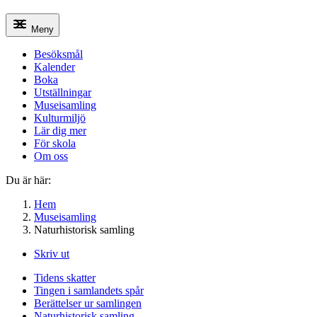
Meny
Besöksmål
Kalender
Boka
Utställningar
Museisamling
Kulturmiljö
Lär dig mer
För skola
Om oss
Du är här:
Hem
Museisamling
Naturhistorisk samling
Skriv ut
Tidens skatter
Tingen i samlandets spår
Berättelser ur samlingen
Naturhistorisk samling