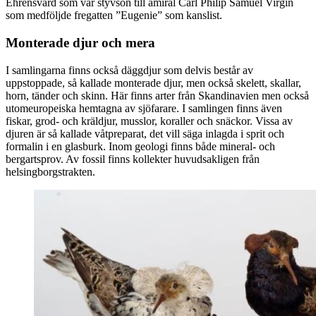
Ehrensvärd som var styvson till amiral Carl Philip Samuel Virgin
som medföljde fregatten ”Eugenie” som kanslist.
Monterade djur och mera
I samlingarna finns också däggdjur som delvis består av
uppstoppade, så kallade monterade djur, men också skelett, skallar,
horn, tänder och skinn. Här finns arter från Skandinavien men också
utomeuropeiska hemtagna av sjöfarare. I samlingen finns även
fiskar, grod- och kräldjur, musslor, koraller och snäckor. Vissa av
djuren är så kallade våtpreparat, det vill säga inlagda i sprit och
formalin i en glasburk. Inom geologi finns både mineral- och
bergartsprov. Av fossil finns kollekter huvudsakligen från
helsingborgstrakten.