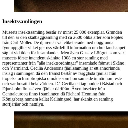
Insektssamlingen
Museets insektssamling består av minst 25 000 exemplar. Grunden
till den är den skalbaggsamling med ca 2600 olika arter som köptes
från Carl Möller. De djuren är väl etiketterade med noggranna
fynduppgifter vilket ger oss värdefull information om hur landskapet
såg ut vid tiden för insamlandet. Men även Gustav Löfgren som var
museets förste intendent skänkte 1908 en stor samling med
representanter från ”alla insektsordningar” insamlade främst i Skåne
och Värmland. Cecilia Andersons fjärilssamling är ett annorlunda
inslag i samlingen då den främst består av färgglada fjärilar från
tropiska och subtropiska område som hon samlade in när hon reste
och var bosatt i hela världen. Då Cecilia ett tag bodde i Båstad och
Djursholm finns även fjärilar därifrån. Även insekter från
Centraleuropa finns i samlingen då Richard Henning från
Königsberg numera kallat Kaliningrad, har skänkt en samling
storfjärilar och nattflyn.