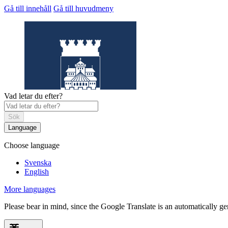
Gå till innehåll
Gå till huvudmeny
Vad letar du efter?
Sök
Language
Choose language
Helsingborgs
museum
Svenska
English
More languages
Please bear in mind, since the Google Translate is an automatically gene