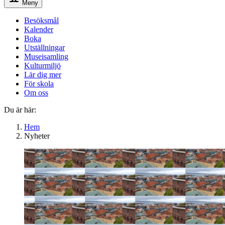
Meny
Besöksmål
Kalender
Boka
Utställningar
Museisamling
Kulturmiljö
Lär dig mer
För skola
Om oss
Du är här:
Hem
Nyheter