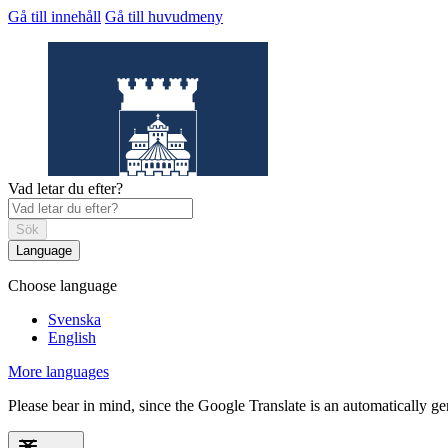
Gå till innehåll
Gå till huvudmeny
Vad letar du efter?
Sök
Language
Choose language
Helsingborgs
museum
Svenska
English
More languages
Please bear in mind, since the Google Translate is an automatically gene