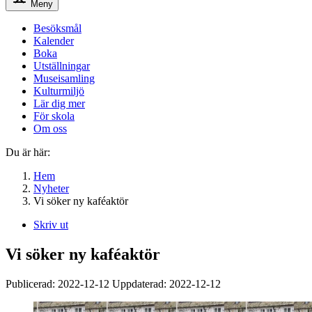
Meny
Besöksmål
Kalender
Boka
Utställningar
Museisamling
Kulturmiljö
Lär dig mer
För skola
Om oss
Du är här:
Hem
Nyheter
Vi söker ny kaféaktör
Skriv ut
Vi söker ny kaféaktör
Publicerad:
2022-12-12
Uppdaterad:
2022-12-12