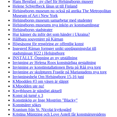
Hans Bergfast - ny chef för Helsingborgs museer
Helene Schjerfbeck lånas ut till Finland
Helsingborgs museum nu också på anrika The Metropolitan
Museum of Art i New York
Helsingborgs museum samarbetar med studenter
Helsingborgs museums nya inköp av konstsamlingar
Helsingborgs stadsteater
Hur känner du inför det som händer i Ukraina?
Hållbara souvenirer på Kärnan
Högsäsong för rengöring av offentlig konst
Ingegerd Råman formger unikt uppläggningsfat till
stadsmässan H22 i Helsingborg
INSTÄLLT. Öppning av ny utställning
Invigning av Helena Roos konstnärliga gestaltning
Invigning av konstinstallationen Beta på Råå nya torg
Invigning av skulpturen Fragile på Mariastadens nya torg
Invigningshelg Om Helsingborg 15-16 juni
KMpodden #3 om väsen är släppt
KMpodden ute nu!
Knytblusen är ständigt aktuell
Konst på turné x 3
Konstinköp av Inge Moström ”Blacky”
Konstnärer sökes
Kranium från St. Nicolai kyrkogård
Kristina Müntzing och Love Antell får konstnärsresidens