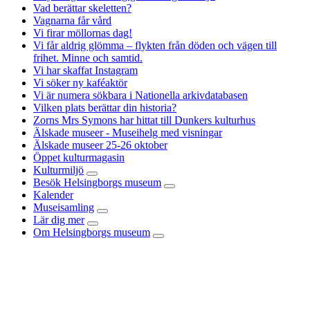
Vad berättar skeletten?
Vagnarna får vård
Vi firar möllornas dag!
Vi får aldrig glömma – flykten från döden och vägen till
frihet. Minne och samtid.
Vi har skaffat Instagram
Vi söker ny kaféaktör
Vi är numera sökbara i Nationella arkivdatabasen
Vilken plats berättar din historia?
Zorns Mrs Symons har hittat till Dunkers kulturhus
Älskade museer - Museihelg med visningar
Älskade museer 25-26 oktober
Öppet kulturmagasin
Kulturmiljö
Besök Helsingborgs museum
Kalender
Museisamling
Lär dig mer
Om Helsingborgs museum