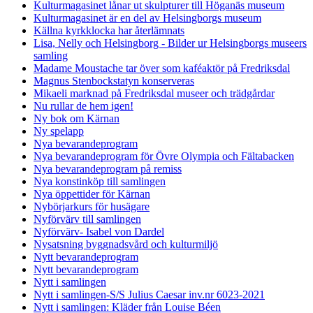
Kulturmagasinet lånar ut skulpturer till Höganäs museum
Kulturmagasinet är en del av Helsingborgs museum
Källna kyrkklocka har återlämnats
Lisa, Nelly och Helsingborg - Bilder ur Helsingborgs museers
samling
Madame Moustache tar över som kaféaktör på Fredriksdal
Magnus Stenbockstatyn konserveras
Mikaeli marknad på Fredriksdal museer och trädgårdar
Nu rullar de hem igen!
Ny bok om Kärnan
Ny spelapp
Nya bevarandeprogram
Nya bevarandeprogram för Övre Olympia och Fältabacken
Nya bevarandeprogram på remiss
Nya konstinköp till samlingen
Nya öppettider för Kärnan
Nybörjarkurs för husägare
Nyförvärv till samlingen
Nyförvärv- Isabel von Dardel
Nysatsning byggnadsvård och kulturmiljö
Nytt bevarandeprogram
Nytt bevarandeprogram
Nytt i samlingen
Nytt i samlingen-S/S Julius Caesar inv.nr 6023-2021
Nytt i samlingen: Kläder från Louise Béen