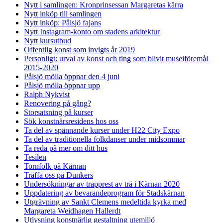
Nytt i samlingen: Kronprinsessan Margaretas kärra
Nytt inköp till samlingen
Nytt inköp: Pålsjö fajans
Nytt Instagram-konto om stadens arkitektur
Nytt kursutbud
Offentlig konst som invigts år 2019
Personligt: urval av konst och ting som blivit museiföremål
2015-2020
Pålsjö mölla öppnar den 4 juni
Pålsjö mölla öppnar upp
Ralph Nykvist
Renovering på gång?
Storsatsning på kurser
Sök konstnärsresidens hos oss
Ta del av spännande kurser under H22 City Expo
Ta del av traditionella folkdanser under midsommar
Ta reda på mer om ditt hus
Tesilen
Tornfolk på Kärnan
Träffa oss på Dunkers
Undersökningar av trapprest av trä i Kärnan 2020
Uppdatering av bevarandeprogram för Stadskärnan
Utgrävning av Sankt Clemens medeltida kyrka med
Margareta Weidhagen Hallerdt
Utlysning konstnärlig gestaltning utemiljö