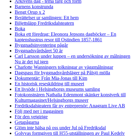
Arkivens dag - tema färg och form
Barnens konstrunda
Bengt Orup x 2
Berättelser ur samlingen: Ett hem
Biljettsläpp Fredriksdalsteatern
Boka
Boka ett föredrag: Eleonora Jepsons dagböcker – En
kaptenshustrus resor till Ostindien 1857-1861
Byggnadsinventering pågår
Byggnadsvårdsåret 50 år
Carl Larsson under luppen – en undersökning av målningen
Nu är det jul igen
Charlotte Wanningers tolkningar av väggmålningar
Dagspass för byggnadsvårdsläger på Pålsjö mölla
Dokumentär: Från Mia-Jonas till Kim
En historisk reseskildring till museet
Ett livsöde i Helsingborgs museums samling
Fotokonstnären Nathalia Edenmont skänker konstverk till
Kulturmagasinet/Helsingborgs museer
Fredriksdalsteatern får ny entreprenör: Anagram Live AB
Följ med ner i magasinen
För den vetgirige
Getapågarna
Glöm inte hälsa på oss under Jul på Fredriksdal
Golvvas formgiven till H55-utställningen av Paul Kedelv