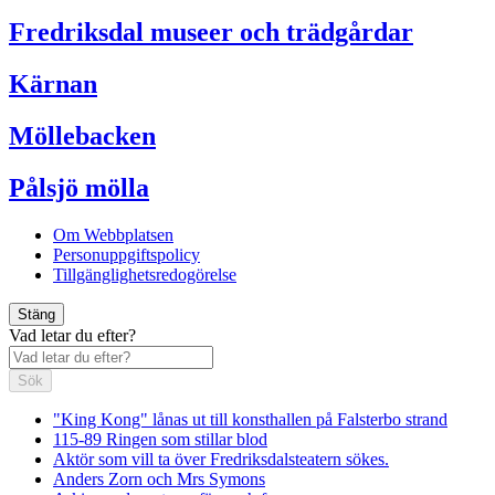
Fredriksdal museer och trädgårdar
Kärnan
Möllebacken
Pålsjö mölla
Om Webbplatsen
Personuppgiftspolicy
Tillgänglighetsredogörelse
Stäng
Vad letar du efter?
Sök
"King Kong" lånas ut till konsthallen på Falsterbo strand
115-89 Ringen som stillar blod
Aktör som vill ta över Fredriksdalsteatern sökes.
Anders Zorn och Mrs Symons