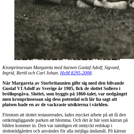
Kronprinsessan Margareta med barnen Gustaf Adolf, Sigvard,
Ingrid, Bertil och Carl Johan.
HeM 8295-2008
.
När Margareta av Storbritannien gifte sig med den blivande
Gustaf VI Adolf av Sverige år 1905, fick de slottet Sofiero i
bröllopsgåva. Slottet, som byggts på 1860-talet, var nedgånget
men kronprinsessan såg dess potential och lär ha sagt att
platsen hade en av de vackraste utsikterna i världen.
Förutom att slottet restaurerades, lades mycket arbete på att få den
omkringliggande parken att blomma. Och det är här som kärran på
bilden kommer in. Den var nämligen ett omtyckt redskap i
slottsträdgården och användes för alla möjliga ändamål. På kärran