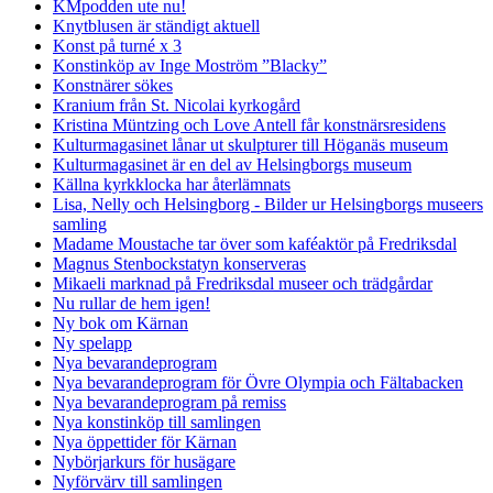
KMpodden ute nu!
Knytblusen är ständigt aktuell
Konst på turné x 3
Konstinköp av Inge Moström ”Blacky”
Konstnärer sökes
Kranium från St. Nicolai kyrkogård
Kristina Müntzing och Love Antell får konstnärsresidens
Kulturmagasinet lånar ut skulpturer till Höganäs museum
Kulturmagasinet är en del av Helsingborgs museum
Källna kyrkklocka har återlämnats
Lisa, Nelly och Helsingborg - Bilder ur Helsingborgs museers
samling
Madame Moustache tar över som kaféaktör på Fredriksdal
Magnus Stenbockstatyn konserveras
Mikaeli marknad på Fredriksdal museer och trädgårdar
Nu rullar de hem igen!
Ny bok om Kärnan
Ny spelapp
Nya bevarandeprogram
Nya bevarandeprogram för Övre Olympia och Fältabacken
Nya bevarandeprogram på remiss
Nya konstinköp till samlingen
Nya öppettider för Kärnan
Nybörjarkurs för husägare
Nyförvärv till samlingen