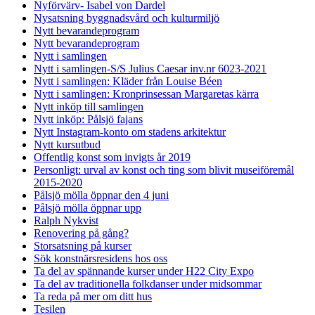
Nyförvärv- Isabel von Dardel
Nysatsning byggnadsvård och kulturmiljö
Nytt bevarandeprogram
Nytt bevarandeprogram
Nytt i samlingen
Nytt i samlingen-S/S Julius Caesar inv.nr 6023-2021
Nytt i samlingen: Kläder från Louise Béen
Nytt i samlingen: Kronprinsessan Margaretas kärra
Nytt inköp till samlingen
Nytt inköp: Pålsjö fajans
Nytt Instagram-konto om stadens arkitektur
Nytt kursutbud
Offentlig konst som invigts år 2019
Personligt: urval av konst och ting som blivit museiföremål
2015-2020
Pålsjö mölla öppnar den 4 juni
Pålsjö mölla öppnar upp
Ralph Nykvist
Renovering på gång?
Storsatsning på kurser
Sök konstnärsresidens hos oss
Ta del av spännande kurser under H22 City Expo
Ta del av traditionella folkdanser under midsommar
Ta reda på mer om ditt hus
Tesilen