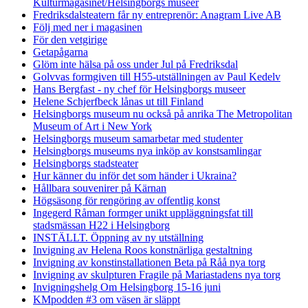
Kulturmagasinet/Helsingborgs museer
Fredriksdalsteatern får ny entreprenör: Anagram Live AB
Följ med ner i magasinen
För den vetgirige
Getapågarna
Glöm inte hälsa på oss under Jul på Fredriksdal
Golvvas formgiven till H55-utställningen av Paul Kedelv
Hans Bergfast - ny chef för Helsingborgs museer
Helene Schjerfbeck lånas ut till Finland
Helsingborgs museum nu också på anrika The Metropolitan
Museum of Art i New York
Helsingborgs museum samarbetar med studenter
Helsingborgs museums nya inköp av konstsamlingar
Helsingborgs stadsteater
Hur känner du inför det som händer i Ukraina?
Hållbara souvenirer på Kärnan
Högsäsong för rengöring av offentlig konst
Ingegerd Råman formger unikt uppläggningsfat till
stadsmässan H22 i Helsingborg
INSTÄLLT. Öppning av ny utställning
Invigning av Helena Roos konstnärliga gestaltning
Invigning av konstinstallationen Beta på Råå nya torg
Invigning av skulpturen Fragile på Mariastadens nya torg
Invigningshelg Om Helsingborg 15-16 juni
KMpodden #3 om väsen är släppt