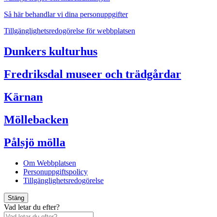
Så här behandlar vi dina personuppgifter
Tillgänglighetsredogörelse för webbplatsen
Dunkers kulturhus
Fredriksdal museer och trädgårdar
Kärnan
Möllebacken
Pålsjö mölla
Om Webbplatsen
Personuppgiftspolicy
Tillgänglighetsredogörelse
Stäng
Vad letar du efter?