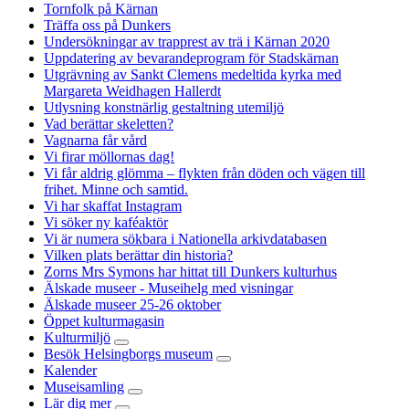
Tornfolk på Kärnan
Träffa oss på Dunkers
Undersökningar av trapprest av trä i Kärnan 2020
Uppdatering av bevarandeprogram för Stadskärnan
Utgrävning av Sankt Clemens medeltida kyrka med
Margareta Weidhagen Hallerdt
Utlysning konstnärlig gestaltning utemiljö
Vad berättar skeletten?
Vagnarna får vård
Vi firar möllornas dag!
Vi får aldrig glömma – flykten från döden och vägen till
frihet. Minne och samtid.
Vi har skaffat Instagram
Vi söker ny kaféaktör
Vi är numera sökbara i Nationella arkivdatabasen
Vilken plats berättar din historia?
Zorns Mrs Symons har hittat till Dunkers kulturhus
Älskade museer - Museihelg med visningar
Älskade museer 25-26 oktober
Öppet kulturmagasin
Kulturmiljö
Besök Helsingborgs museum
Kalender
Museisamling
Lär dig mer