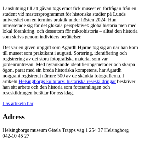
I anslutning till att gåvan togs emot fick museet en förfrågan från en
student vid mastersprogrammet för historiska studier på Lunds
universitet om en termins praktik under hösten 2024. Han
intresserade sig för det glokala perspektivet: globalhistoria men med
lokal förankring, och dessutom för mikrohistoria – alltså den historia
som skrivs genom individers berättelser.
Det var en given uppgift som Agardh Hjärne tog sig an när han kom
till museet som praktikant i augusti. Sortering, identifiering och
registrering av det stora fotografiska material som var
jordenruntresan. Med nytänkande identifieringsmetoder och skarpa
ögon, parat med sin breda historiska kompetens, har Agardh
noggrant registrerat närmre 500 av de skänkta fotografierna. I
artikeln
Helsingborgs kulturarv: historiska reseskildringar
beskriver
han sitt arbete och den historia som fotosamlingen och
reseskildringen berättar för oss idag.
Läs artikeln här
Adress
Helsingborgs museum Gisela Trapps väg 1 254 37 Helsingborg
042-10 45 27