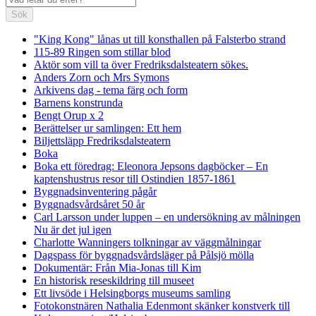
Sök
"King Kong" lånas ut till konsthallen på Falsterbo strand
115-89 Ringen som stillar blod
Aktör som vill ta över Fredriksdalsteatern sökes.
Anders Zorn och Mrs Symons
Arkivens dag - tema färg och form
Barnens konstrunda
Bengt Orup x 2
Berättelser ur samlingen: Ett hem
Biljettsläpp Fredriksdalsteatern
Boka
Boka ett föredrag: Eleonora Jepsons dagböcker – En
kaptenshustrus resor till Ostindien 1857-1861
Byggnadsinventering pågår
Byggnadsvårdsåret 50 år
Carl Larsson under luppen – en undersökning av målningen
Nu är det jul igen
Charlotte Wanningers tolkningar av väggmålningar
Dagspass för byggnadsvårdsläger på Pålsjö mölla
Dokumentär: Från Mia-Jonas till Kim
En historisk reseskildring till museet
Ett livsöde i Helsingborgs museums samling
Fotokonstnären Nathalia Edenmont skänker konstverk till